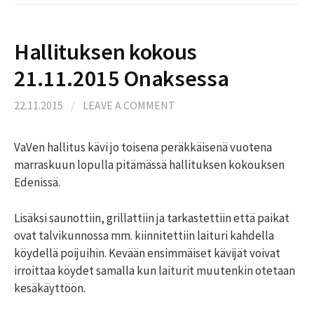
Hallituksen kokous
21.11.2015 Onaksessa
22.11.2015
/
LEAVE A COMMENT
VaVen hallitus kävi jo toisena peräkkäisenä vuotena
marraskuun lopulla pitämässä hallituksen kokouksen
Edenissä.
Lisäksi saunottiin, grillattiin ja tarkastettiin että paikat
ovat talvikunnossa mm. kiinnitettiin laituri kahdella
köydellä poijuihin. Kevään ensimmäiset kävijät voivat
irroittaa köydet samalla kun laiturit muutenkin otetaan
kesäkäyttöön.