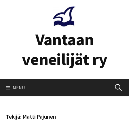
Skip
to
content
Vantaan
veneilijät ry
Haku:
MENU
Tekijä:
Matti Pajunen