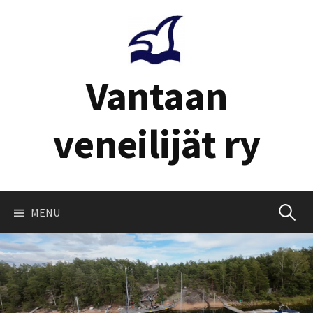
Skip
to
content
Vantaan
veneilijät ry
Haku:
MENU