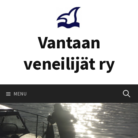
Skip
to
content
Vantaan
veneilijät ry
Haku:
MENU