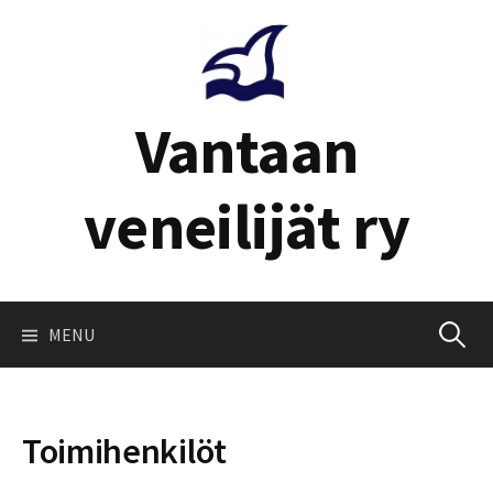
Skip
to
content
Vantaan
veneilijät ry
Haku:
MENU
Toimihenkilöt