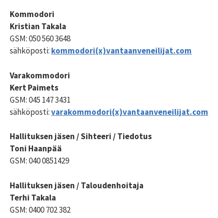
Kommodori
Kristian Takala
GSM: 050 560 3648
sähköposti:
kommodori(x)vantaanveneilijat.com
Varakommodori
Kert Paimets
GSM: 045 147 3431
sähköposti:
varakommodori(x)vantaanveneilijat.com
Hallituksen jäsen / Sihteeri / Tiedotus
Toni Haanpää
GSM: 040 0851429
Hallituksen jäsen / Taloudenhoitaja
Terhi Takala
GSM: 0400 702 382