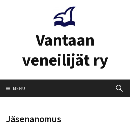
Skip
to
content
Vantaan
veneilijät ry
Haku:
MENU
Jäsenanomus