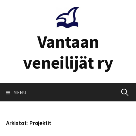
Skip
to
content
Vantaan
veneilijät ry
Haku:
MENU
Arkistot:
Projektit