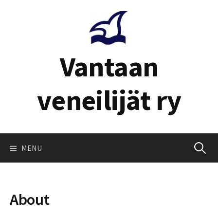
Skip
to
content
Vantaan
veneilijät ry
Haku:
MENU
About