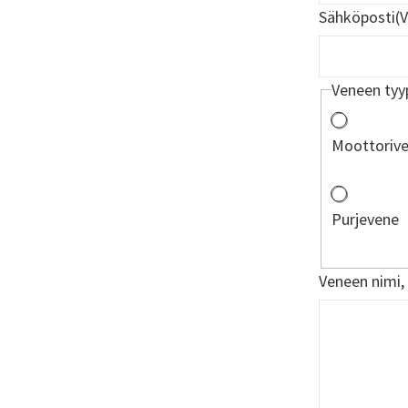
Sähköposti
(
Veneen tyy
Moottoriv
Purjevene
Veneen nimi,