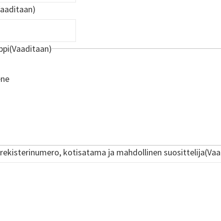
Vaaditaan)
ppi
(Vaaditaan)
ene
 rekisterinumero, kotisatama ja mahdollinen suosittelija
(Vaa