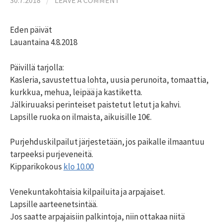
30.7.2018
/
LEAVE A COMMENT
Eden päivät
Lauantaina 4.8.2018
Päivillä tarjolla:
Kasleria, savustettua lohta, uusia perunoita, tomaattia,
kurkkua, mehua, leipää ja kastiketta.
Jälkiruuaksi perinteiset paistetut letut ja kahvi.
Lapsille ruoka on ilmaista, aikuisille 10€.
Purjehduskilpailut järjestetään, jos paikalle ilmaantuu
tarpeeksi purjeveneitä.
Kipparikokous
klo 10.00
Venekuntakohtaisia kilpailuita ja arpajaiset.
Lapsille aarteenetsintää.
Jos saatte arpajaisiin palkintoja, niin ottakaa niitä