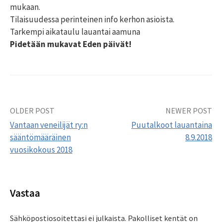
mukaan.
Tilaisuudessa perinteinen info kerhon asioista.
Tarkempi aikataulu lauantai aamuna
Pidetään mukavat Eden päivät!
Post
OLDER POST
NEWER POST
Vantaan veneilijät ry:n
Puutalkoot lauantaina
navigation
sääntömääräinen
8.9.2018
vuosikokous 2018
Vastaa
Sähköpostiosoitettasi ei julkaista.
Pakolliset kentät on