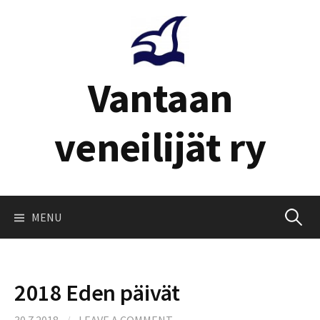
Skip
to
content
Vantaan
veneilijät ry
Haku:
MENU
2018 Eden päivät