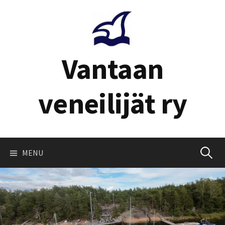
Skip
to
content
Vantaan
veneilijät ry
Haku:
MENU