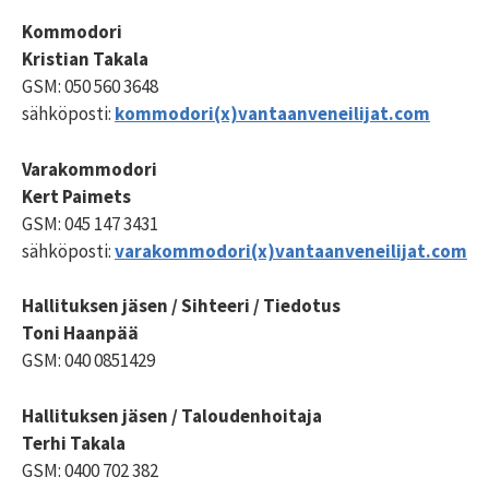
Kommodori
Kristian Takala
GSM: 050 560 3648
sähköposti:
kommodori(x)vantaanveneilijat.com
Varakommodori
Kert Paimets
GSM: 045 147 3431
sähköposti:
varakommodori(x)vantaanveneilijat.com
Hallituksen jäsen / Sihteeri / Tiedotus
Toni Haanpää
GSM: 040 0851429
Hallituksen jäsen / Taloudenhoitaja
Terhi Takala
GSM: 0400 702 382