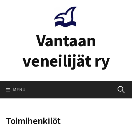
Skip
to
content
Vantaan
veneilijät ry
Haku:
MENU
Toimihenkilöt