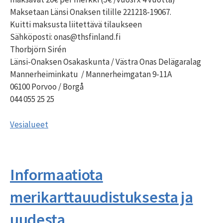
Maksetaan Länsi Onaksen tilille 221218-19067.
Kuitti maksusta liitettävä tilaukseen
Sähköposti: onas@thsfinland.fi
Thorbjörn Sirén
Länsi-Onaksen Osakaskunta / Västra Onas Delägaralag
Mannerheiminkatu / Mannerheimgatan 9-11A
06100 Porvoo / Borgå
044 055 25 25
Vesialueet
Informaatiota
merikarttauudistuksesta ja
uudesta