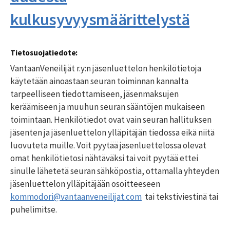
kulkusyvyysmäärittelystä
Tietosuojatiedote:
VantaanVeneilijät r.y:n jäsenluettelon henkilötietoja
käytetään ainoastaan seuran toiminnan kannalta
tarpeelliseen tiedottamiseen, jäsenmaksujen
keräämiseen ja muuhun seuran sääntöjen mukaiseen
toimintaan. Henkilötiedot ovat vain seuran hallituksen
jäsenten ja jäsenluettelon ylläpitäjän tiedossa eikä niitä
luovuteta muille. Voit pyytää jäsenluettelossa olevat
omat henkilötietosi nähtäväksi tai voit pyytää ettei
sinulle lähetetä seuran sähköpostia, ottamalla yhteyden
jäsenluettelon ylläpitäjään osoitteeseen
kommodori@vantaanveneilijat.
com
tai tekstiviestinä tai
puhelimitse.