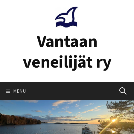
Skip
to
content
Vantaan
veneilijät ry
Haku:
MENU