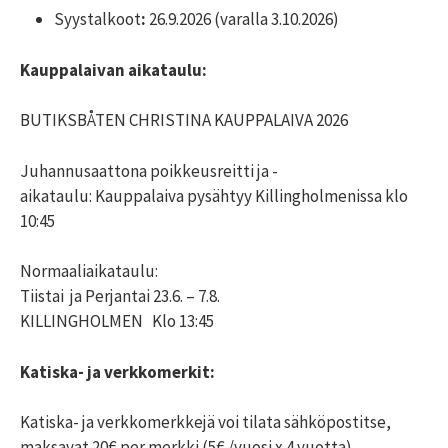
Syystalkoot
:
26.9.2026 (varalla 3.10.2026)
Kauppalaivan aikataulu:
BUTIKSBÅTEN CHRISTINA KAUPPALAIVA 2026
Juhannusaattona poikkeusreitti ja -
aikataulu:
Kauppalaiva pysähtyy Killingholmenissa klo
10:45
Normaaliaikataulu:
Tiistai ja Perjantai 23.6. – 7.8.
KILLINGHOLMEN Klo 13:45
Katiska- ja verkkomerkit:
Katiska- ja verkkomerkkejä voi tilata sähköpostitse,
maksavat 20€ per merkki (5€ /vuosi x 4 vuotta)