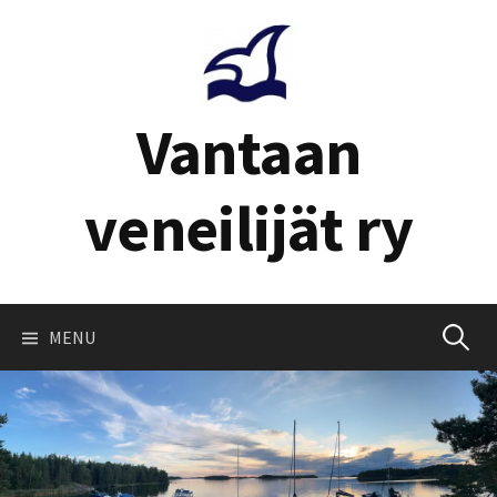
Skip
to
content
Vantaan
veneilijät ry
Haku:
MENU