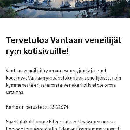
Tervetuloa Vantaan veneilijät
ry:n kotisivuille!
Vantaan veneilijät ry on veneseura, jonka jäsenet
koostuvat Vantaan ympäristökuntien veneilijöistä, noin
kymmenestä eri satamasta. Venekerholla ei ole omaa
satamaa.
Kerho on perustettu 15.8.1974 .
Saaritukikohtamme Eden sijaitsee Onaksen saaressa
Porvoon lounaispuolella. Eden on jäsentemme vapaasti