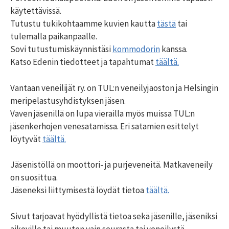
käytettävissä.
Tutustu tukikohtaamme kuvien kautta
tästä
tai
tulemalla paikanpäälle.
Sovi tutustumiskäynnistäsi
kommodorin
kanssa.
Katso Edenin tiedotteet ja tapahtumat
täältä.
Vantaan veneilijät ry. on TUL:n veneilyjaoston ja Helsingin
meripelastusyhdistyksen jäsen.
Vaven jäsenillä on lupa vierailla myös muissa TUL:n
jäsenkerhojen venesatamissa. Eri satamien esittelyt
löytyvät
täältä.
Jäsenistöllä on moottori- ja purjeveneitä. Matkaveneily
on suosittua.
Jäseneksi liittymisestä löydät tietoa
täältä.
Sivut tarjoavat hyödyllistä tietoa sekä jäsenille, jäseniksi
aikoville tai muuten vain seurasta tai veneilystä