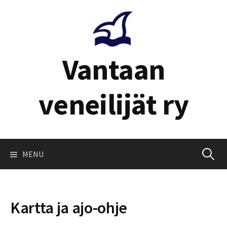
Skip
to
content
Vantaan
veneilijät ry
Haku:
MENU
Kartta ja ajo-ohje