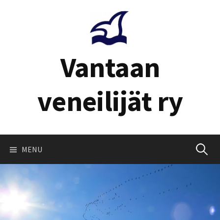
Skip
to
content
Vantaan
veneilijät ry
Haku:
MENU