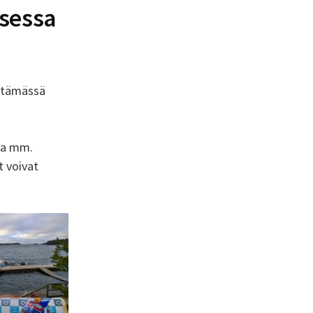
ksessa
pitämässä
ssa mm.
t voivat