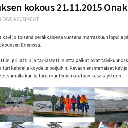
uksen kokous 21.11.2015 Ona
LEAVE A COMMENT
us kävi jo toisena peräkkäisenä vuotena marraskuun lopulla 
kokouksen Edenissä.
ttiin, grillattiin ja tarkastettiin että paikat ovat talvikunno
 laituri kahdella köydellä poijuihin. Kevään ensimmäiset kävijä
ydet samalla kun laiturit muutenkin otetaan kesäkäyttöön.