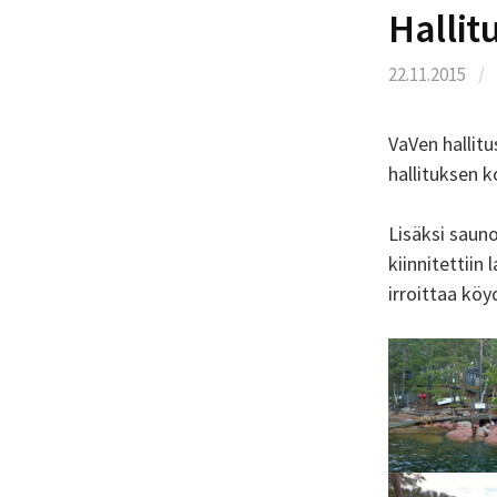
Hallit
22.11.2015
/
VaVen hallit
hallituksen 
Lisäksi sauno
kiinnitettiin
irroittaa kö