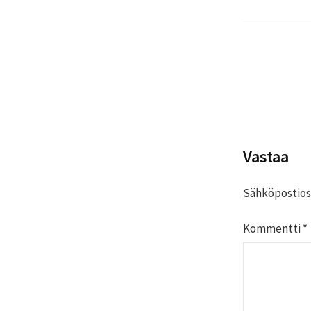
Post
naviga
Vastaa
Sähköpostiosoi
Kommentti
*