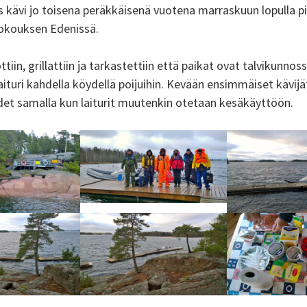
us kävi jo toisena peräkkäisenä vuotena marraskuun lopulla 
kokouksen Edenissä.
ttiin, grillattiin ja tarkastettiin että paikat ovat talvikunno
 laituri kahdella köydellä poijuihin. Kevään ensimmäiset kävijä
ydet samalla kun laiturit muutenkin otetaan kesäkäyttöön.