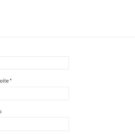
oite
*
o