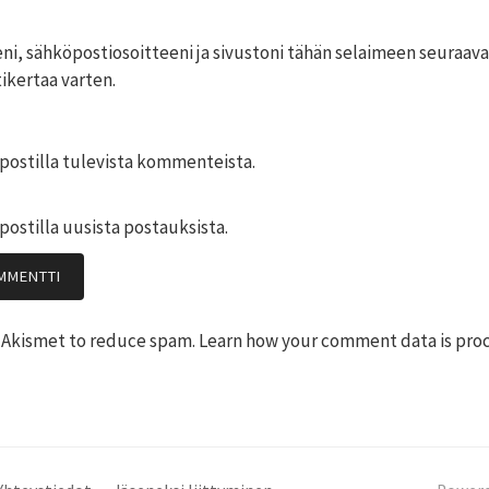
ni, sähköpostiosoitteeni ja sivustoni tähän selaimeen seuraav
kertaa varten.
postilla tulevista kommenteista.
postilla uusista postauksista.
s Akismet to reduce spam.
Learn how your comment data is pro