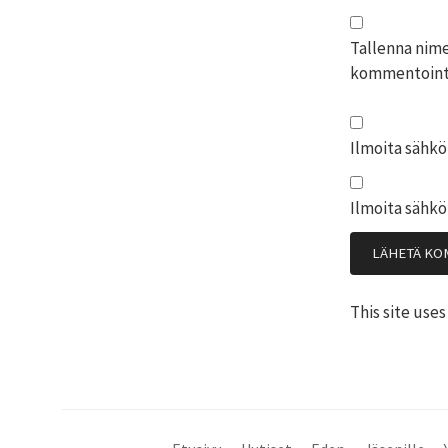
Tallenna nime
kommentointi
Ilmoita sähkö
Ilmoita sähkö
This site use