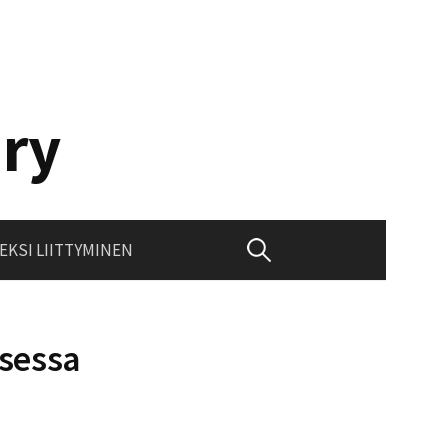
 ry
Haku:
EKSI LIITTYMINEN
ksessa