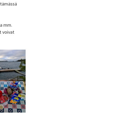
pitämässä
ssa mm.
t voivat