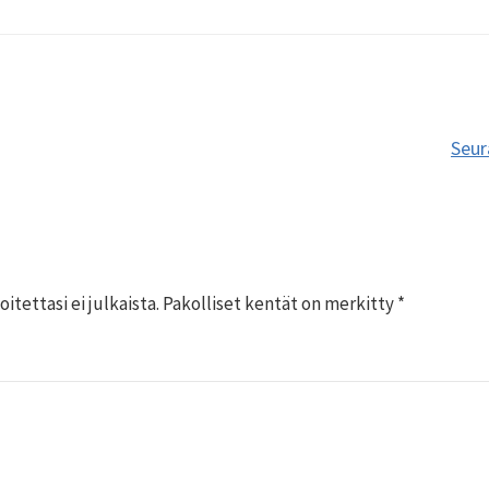
Seur
tion
tettasi ei julkaista.
Pakolliset kentät on merkitty
*