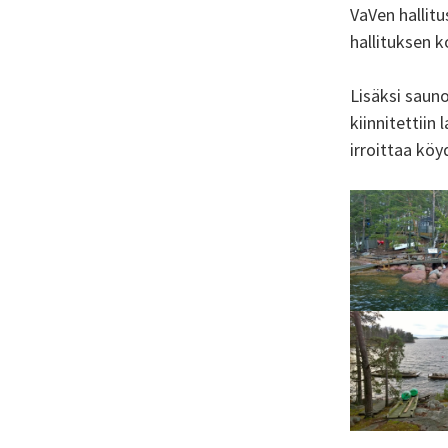
VaVen hallit
hallituksen 
Lisäksi sauno
kiinnitettiin
irroittaa kö