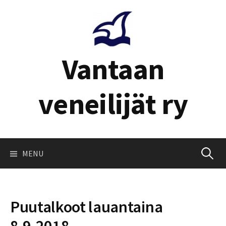
Skip
to
content
Vantaan
veneilijät ry
Haku:
MENU
Puutalkoot lauantaina
8.9.2018