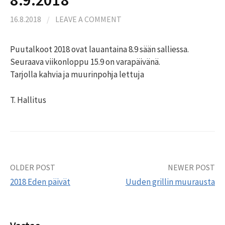
16.8.2018
/
LEAVE A COMMENT
Puutalkoot 2018 ovat lauantaina 8.9 sään salliessa.
Seuraava viikonloppu 15.9 on varapäivänä.
Tarjolla kahvia ja muurinpohja lettuja
T. Hallitus
Post
OLDER POST
NEWER POST
2018 Eden päivät
Uuden grillin muurausta
navigation